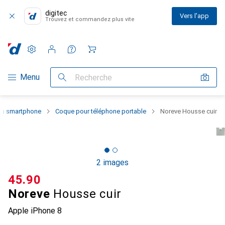
digitec
Vers l'app
Trouvez et commandez plus vite
Paramètres
Compte client
Listes de comparaison
Listes d'envies
Panier
Navigation par catégorie
Menu
Recherche
 du smartphone
Coque pour téléphone portable
Noreve Housse cuir
2 images
CHF
45.90
Noreve
Housse cuir
Apple iPhone 8