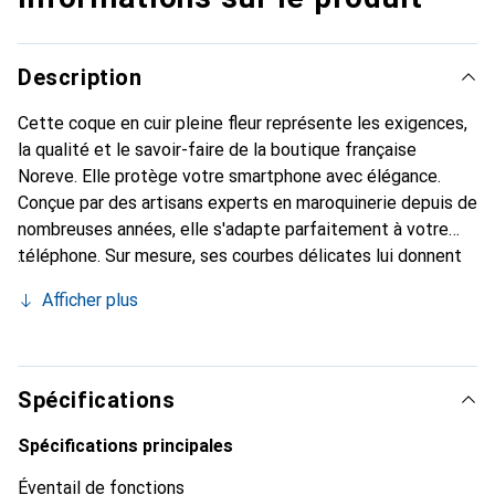
Description
Cette coque en cuir pleine fleur représente les exigences,
la qualité et le savoir-faire de la boutique française
Noreve. Elle protège votre smartphone avec élégance.
Conçue par des artisans experts en maroquinerie depuis de
nombreuses années, elle s'adapte parfaitement à votre
téléphone. Sur mesure, ses courbes délicates lui donnent
une véritable seconde peau. Elle devient l'accessoire chic
Afficher plus
et indispensable pour votre smartphone. Reconnaissable à
l'international pour ses produits de haute qualité, la
marque Noreve est un choix sûr pour une clientèle
exigeante.
Spécifications
Spécifications principales
Éventail de fonctions