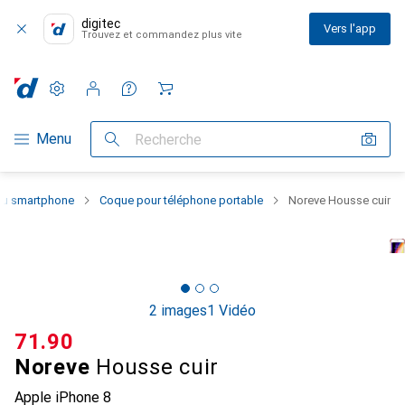
digitec
Vers l'app
Trouvez et commandez plus vite
Paramètres
Compte client
Listes de comparaison
Listes d'envies
Panier
Navigation par catégorie
Menu
Recherche
 du smartphone
Coque pour téléphone portable
Noreve Housse cuir
2 images
1 Vidéo
CHF
71.90
Noreve
Housse cuir
Apple iPhone 8