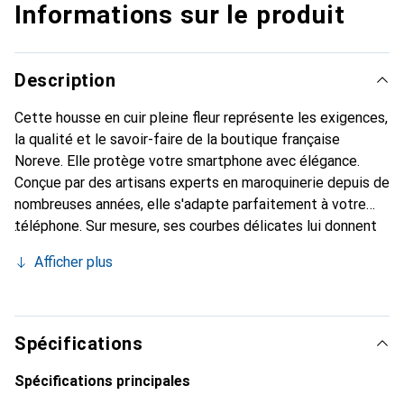
Informations sur le produit
Description
Cette housse en cuir pleine fleur représente les exigences,
la qualité et le savoir-faire de la boutique française
Noreve. Elle protège votre smartphone avec élégance.
Conçue par des artisans experts en maroquinerie depuis de
nombreuses années, elle s'adapte parfaitement à votre
téléphone. Sur mesure, ses courbes délicates lui donnent
une véritable seconde peau. Elle devient un accessoire
Afficher plus
chic et essentiel pour votre smartphone. Reconnaître
internationalement pour ses produits de haute qualité, la
marque Noreve est un choix sûr pour une clientèle
exigeante.
Spécifications
Spécifications principales