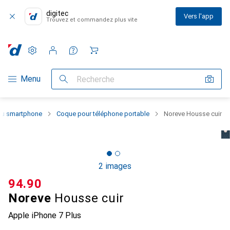
digitec
Vers l'app
Trouvez et commandez plus vite
Paramètres
Compte client
Listes de comparaison
Listes d'envies
Panier
Navigation par catégorie
Menu
Recherche
 du smartphone
Coque pour téléphone portable
Noreve Housse cuir
2 images
CHF
94.90
Noreve
Housse cuir
Apple iPhone 7 Plus