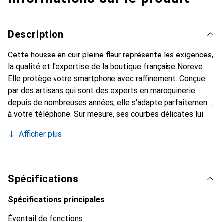
Description
Cette housse en cuir pleine fleur représente les exigences,
la qualité et l'expertise de la boutique française Noreve.
Elle protège votre smartphone avec raffinement. Conçue
par des artisans qui sont des experts en maroquinerie
depuis de nombreuses années, elle s'adapte parfaitement
à votre téléphone. Sur mesure, ses courbes délicates lui
confèrent une véritable seconde peau. Elle devient un
Afficher plus
accessoire chic et essentiel pour votre smartphone.
Reconnu internationalement pour ses produits de haute
qualité, la marque Noreve est un choix sûr pour une
clientèle exigeante.
Spécifications
Spécifications principales
Éventail de fonctions