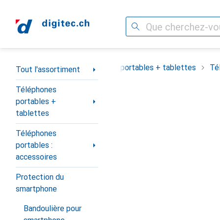
Recherche
Navigation par catégorie
Tout l'assortiment
Téléphones portables + tablettes
Té
Tout l'assortiment
Téléphones
portables +
tablettes
Téléphones
portables :
accessoires
Protection du
smartphone
Bandoulière pour