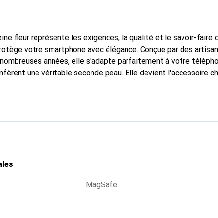
ine fleur représente les exigences, la qualité et le savoir-faire 
protège votre smartphone avec élégance. Conçue par des artisa
nombreuses années, elle s'adapte parfaitement à votre télépho
nfèrent une véritable seconde peau. Elle devient l'accessoire ch
connaissante à l'international pour ses produits de haute quali
e clientèle exigeante.
ales
MagSafe