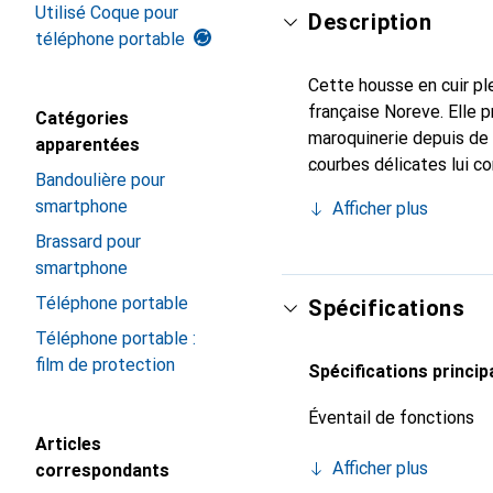
Utilisé Coque pour
Description
téléphone portable
Cette housse en cuir ple
française Noreve. Elle 
Catégories
maroquinerie depuis de 
apparentées
courbes délicates lui co
Bandoulière pour
de votre smartphone. Re
smartphone
Afficher plus
est un choix sûr pour un
Brassard pour
smartphone
Téléphone portable
Spécifications
Téléphone portable :
film de protection
Spécifications princip
Éventail de fonctions
Articles
Afficher plus
correspondants