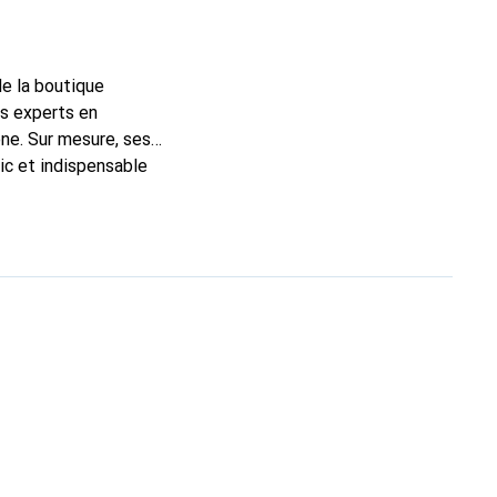
de la boutique
ns experts en
ne. Sur mesure, ses
ic et indispensable
té, la marque Noreve