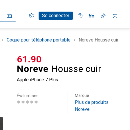
Paramètres
Compte client
Listes de comparaison
Listes d'envies
Panier
Se connecter
Coque pour téléphone portable
Noreve Housse cuir
CHF
61.90
Noreve
Housse cuir
Apple iPhone 7 Plus
Marque
Évaluations
Plus de produits
Noreve