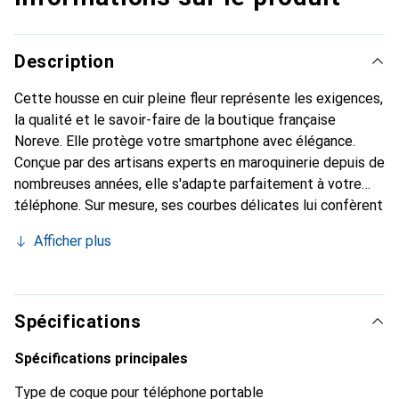
Description
Cette housse en cuir pleine fleur représente les exigences,
la qualité et le savoir-faire de la boutique française
Noreve. Elle protège votre smartphone avec élégance.
Conçue par des artisans experts en maroquinerie depuis de
nombreuses années, elle s'adapte parfaitement à votre
téléphone. Sur mesure, ses courbes délicates lui confèrent
une véritable seconde peau. Elle devient un accessoire
Afficher plus
chic et essentiel pour votre smartphone. Reconnaître
internationalement pour ses produits de haute qualité, la
marque Noreve est un choix sûr pour une clientèle
exigeante.
Spécifications
Spécifications principales
Type de coque pour téléphone portable