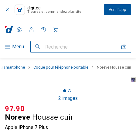
digitec
Vers l'app
Trouvez et commandez plus vite
Paramètres
Compte client
Listes de comparaison
Listes d'envies
Panier
Navigation par catégorie
Menu
Recherche
 du smartphone
Coque pour téléphone portable
Noreve Housse cuir
2 images
CHF
97.90
Noreve
Housse cuir
Apple iPhone 7 Plus