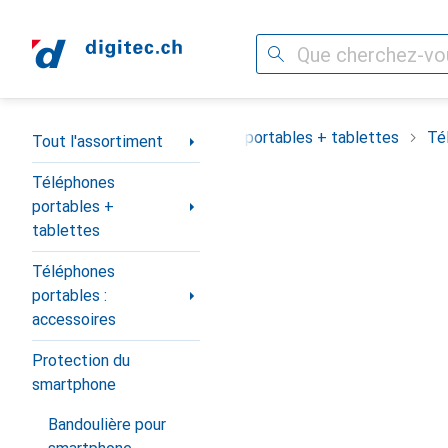
Recherche
Navigation par catégorie
Tout l'assortiment
Téléphones portables + tablettes
Té
Tout l'assortiment
Téléphones
portables +
tablettes
Téléphones
portables :
accessoires
Protection du
smartphone
Bandoulière pour