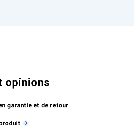
t opinions
en garantie et de retour
produit
0