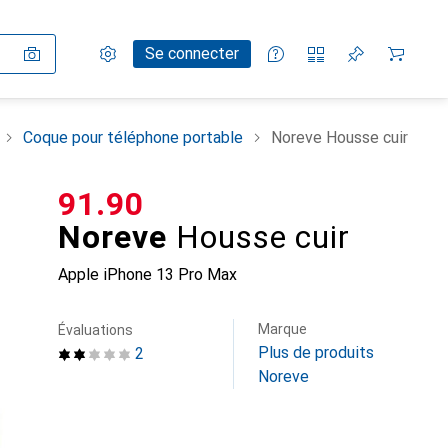
Paramètres
Compte client
Listes de comparaison
Listes d'envies
Panier
Se connecter
Coque pour téléphone portable
Noreve Housse cuir
CHF
91.90
Noreve
Housse cuir
Apple iPhone 13 Pro Max
Marque
Évaluations
Plus de produits
2
Noreve