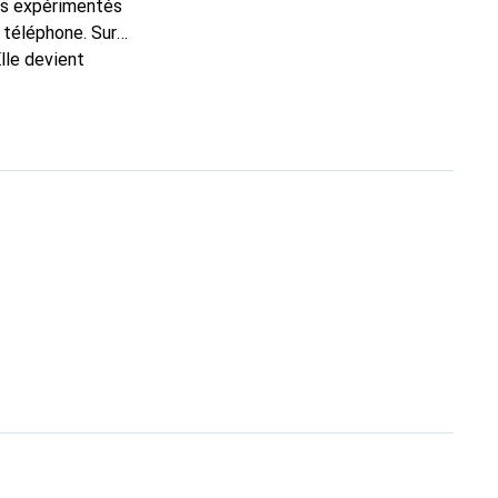
ns expérimentés
 téléphone. Sur
lle devient
nt pour ses produits