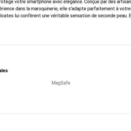
 protège votre smartphone avec élégance. Conçue par des artisa
rience dans la maroquinerie, elle s'adapte parfaitement à votre
icates lui confèrent une véritable sensation de seconde peau. E
dispensable pour votre smartphone. Reconnaître internationaleme
que Noreve est un choix fiable pour une clientèle exigeante.
ales
MagSafe