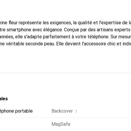
ine fleur représente les exigences, la qualité et l'expertise de 
tre smartphone avec élégance. Conçue par des artisans experts
nnées, elle s'adapte parfaitement à votre téléphone. Sur mesur
une véritable seconde peau. Elle devient l'accessoire chic et ind
nte à l'international pour ses produits de haute qualité, la ma
tèle exigeante.
ales
i
éphone portable
Backcover
MagSafe