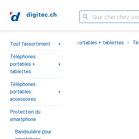
Recherche
Navigation par catégorie
Tout l'assortiment
Téléphones portables + tablettes
Té
Tout l'assortiment
Téléphones
portables +
tablettes
Téléphones
portables :
accessoires
Protection du
smartphone
Bandoulière pour