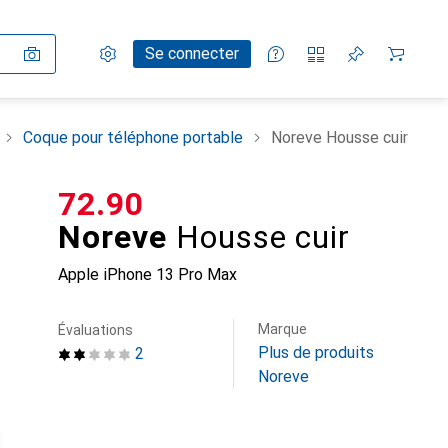
Paramètres
Compte client
Listes de comparaison
Listes d'envies
Panier
Se connecter
Coque pour téléphone portable
Noreve Housse cuir
CHF
72.90
Noreve
Housse cuir
Apple iPhone 13 Pro Max
Marque
Évaluations
Plus de produits
2
Noreve