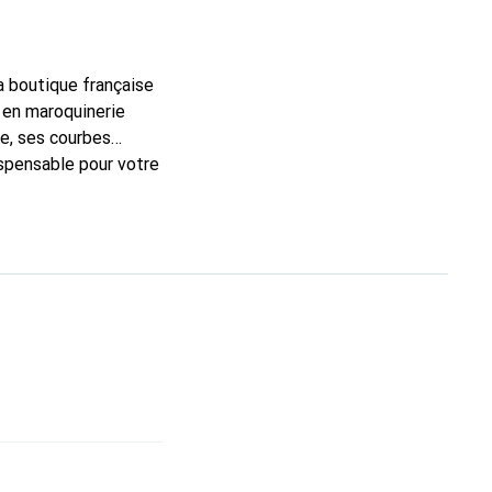
la boutique française
 en maroquinerie
e, ses courbes
ispensable pour votre
rque Noreve est un