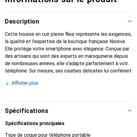
Description
Cette housse en cuir pleine fleur représente les exigences,
la qualité et l'expertise de la boutique française Noreve.
Elle protège votre smartphone avec élégance. Conçue par
des artisans qui sont des experts en maroquinerie depuis
de nombreuses années, elle s'adapte parfaitement à votre
téléphone. Sur mesure, ses courbes délicates lui confèrent
une véritable seconde peau. Elle devient un accessoire
Afficher plus
chic et indispensable pour votre smartphone.
Reconnaissable à l'international pour ses produits de haute
qualité, la marque Noreve est un choix sûr pour une
clientèle exigeante.
Spécifications
Spécifications principales
Type de coque pour téléphone portable