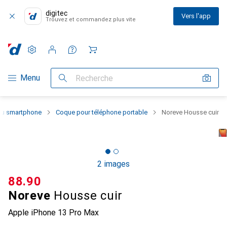
digitec
Vers l'app
Trouvez et commandez plus vite
Paramètres
Compte client
Listes de comparaison
Listes d'envies
Panier
Navigation par catégorie
Menu
Recherche
 du smartphone
Coque pour téléphone portable
Noreve Housse cuir
2 images
CHF
88.90
Noreve
Housse cuir
Apple iPhone 13 Pro Max