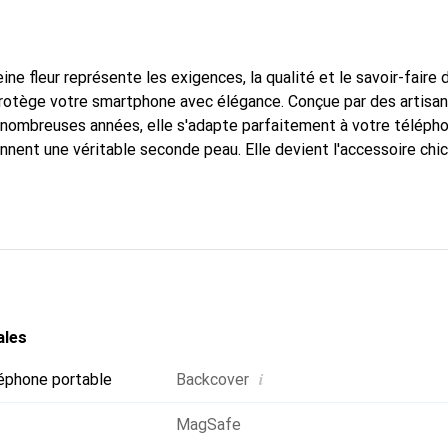
ine fleur représente les exigences, la qualité et le savoir-faire 
protège votre smartphone avec élégance. Conçue par des artisa
nombreuses années, elle s'adapte parfaitement à votre télépho
onnent une véritable seconde peau. Elle devient l'accessoire chi
Reconnaître internationalement pour ses produits de haute qual
 pour une clientèle exigeante.
ales
i
éphone portable
Backcover
MagSafe