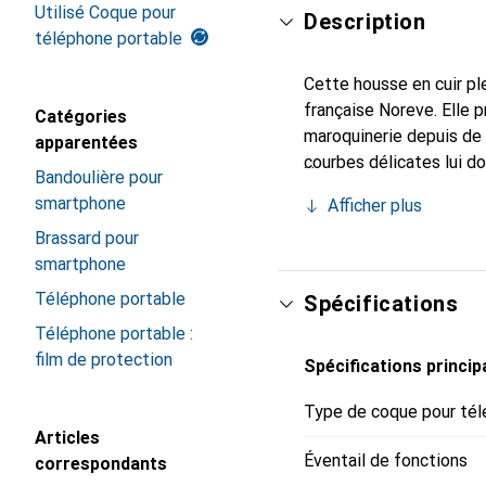
Utilisé Coque pour
Description
téléphone portable
Cette housse en cuir ple
française Noreve. Elle 
Catégories
maroquinerie depuis de 
apparentées
courbes délicates lui d
Bandoulière pour
pour votre smartphone. 
smartphone
Afficher plus
Noreve est un choix sûr
Brassard pour
smartphone
Téléphone portable
Spécifications
Téléphone portable :
film de protection
Spécifications princip
Type de coque pour tél
Articles
Éventail de fonctions
correspondants