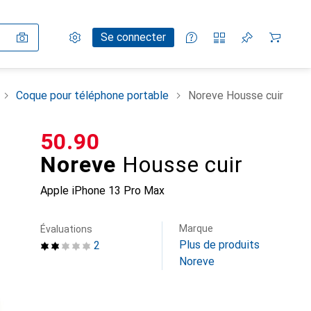
Paramètres
Compte client
Listes de comparaison
Listes d'envies
Panier
Se connecter
Coque pour téléphone portable
Noreve Housse cuir
CHF
50.90
Noreve
Housse cuir
Apple iPhone 13 Pro Max
Marque
Évaluations
Plus de produits
2
Noreve