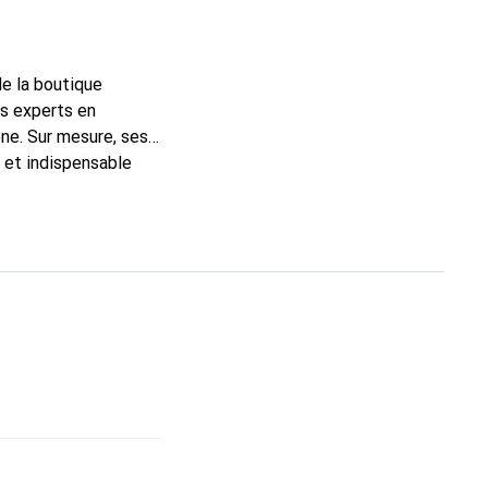
de la boutique
ns experts en
ne. Sur mesure, ses
c et indispensable
ité, la marque