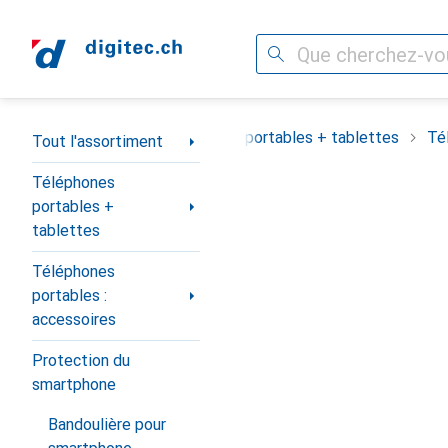
Recherche
Navigation par catégorie
Tout l'assortiment
Téléphones portables + tablettes
Té
Tout l'assortiment
Téléphones
portables +
tablettes
Téléphones
portables :
accessoires
Protection du
smartphone
Bandoulière pour