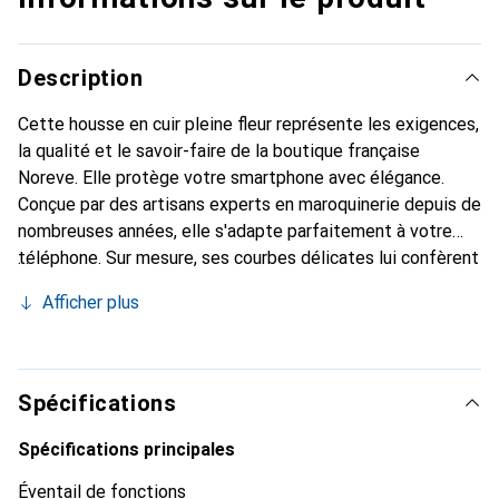
Description
Cette housse en cuir pleine fleur représente les exigences,
la qualité et le savoir-faire de la boutique française
Noreve. Elle protège votre smartphone avec élégance.
Conçue par des artisans experts en maroquinerie depuis de
nombreuses années, elle s'adapte parfaitement à votre
téléphone. Sur mesure, ses courbes délicates lui confèrent
une véritable seconde peau. Elle devient un accessoire
Afficher plus
chic et indispensable pour votre smartphone. Reconnaître
internationalement pour ses produits de haute qualité, la
marque Noreve est un choix sûr pour une clientèle
exigeante.
Spécifications
Spécifications principales
Éventail de fonctions