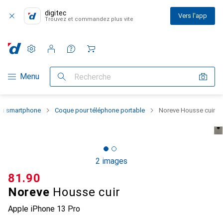
digitec
Vers l'app
Trouvez et commandez plus vite
Paramètres
Compte client
Listes de comparaison
Listes d'envies
Panier
Navigation par catégorie
Menu
Recherche
 du smartphone
Coque pour téléphone portable
Noreve Housse cuir
2 images
CHF
81.90
Noreve
Housse cuir
Apple iPhone 13 Pro