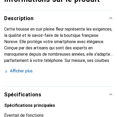
Description
Cette housse en cuir pleine fleur représente les exigences,
la qualité et le savoir-faire de la boutique française
Noreve. Elle protège votre smartphone avec élégance.
Conçue par des artisans qui sont des experts en
maroquinerie depuis de nombreuses années, elle s'adapte
parfaitement à votre téléphone. Sur mesure, ses courbes
délicates lui confèrent une véritable seconde peau. Elle
Afficher plus
devient l'accessoire chic et indispensable pour votre
smartphone. Reconnaissable à l'international pour ses
produits de haute qualité, la marque Noreve est un choix
sûr pour une clientèle exigeante.
Spécifications
Spécifications principales
Éventail de fonctions