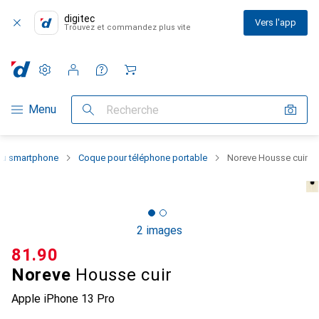
digitec
Vers l'app
Trouvez et commandez plus vite
Paramètres
Compte client
Listes de comparaison
Listes d'envies
Panier
Navigation par catégorie
Menu
Recherche
 du smartphone
Coque pour téléphone portable
Noreve Housse cuir
2 images
CHF
81.90
Noreve
Housse cuir
Apple iPhone 13 Pro