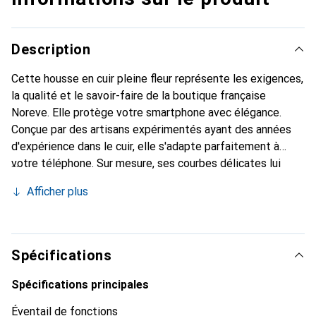
Description
Cette housse en cuir pleine fleur représente les exigences,
la qualité et le savoir-faire de la boutique française
Noreve. Elle protège votre smartphone avec élégance.
Conçue par des artisans expérimentés ayant des années
d'expérience dans le cuir, elle s'adapte parfaitement à
votre téléphone. Sur mesure, ses courbes délicates lui
donnent une véritable seconde peau. Elle devient
Afficher plus
l'accessoire chic et indispensable pour votre smartphone.
Reconnaissable à l'international pour ses produits de haute
qualité, la marque Noreve est un choix fiable pour une
clientèle exigeante.
Spécifications
Spécifications principales
Éventail de fonctions