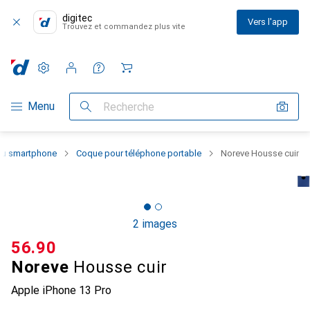
digitec
Vers l'app
Trouvez et commandez plus vite
Paramètres
Compte client
Listes de comparaison
Listes d'envies
Panier
Navigation par catégorie
Menu
Recherche
 du smartphone
Coque pour téléphone portable
Noreve Housse cuir
2 images
CHF
56.90
Noreve
Housse cuir
Apple iPhone 13 Pro