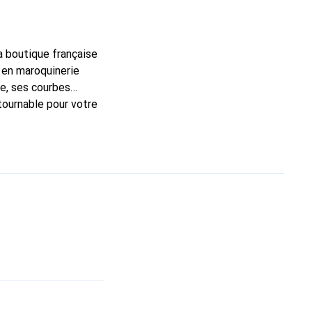
la boutique française
 en maroquinerie
e, ses courbes
ntournable pour votre
rque Noreve est un