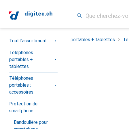
Recherche
Navigation par catégorie
Tout l'assortiment
Téléphones portables + tablettes
Té
Tout l'assortiment
Téléphones
portables +
tablettes
Téléphones
portables :
accessoires
Protection du
smartphone
Bandoulière pour