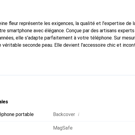
ine fleur représente les exigences, la qualité et l'expertise de 
tre smartphone avec élégance. Conçue par des artisans experts
nnées, elle s'adapte parfaitement à votre téléphone. Sur mesur
e véritable seconde peau. Elle devient l'accessoire chic et inco
nte à l'international pour ses produits de haute qualité, la ma
tèle exigeante.
ales
i
éphone portable
Backcover
MagSafe