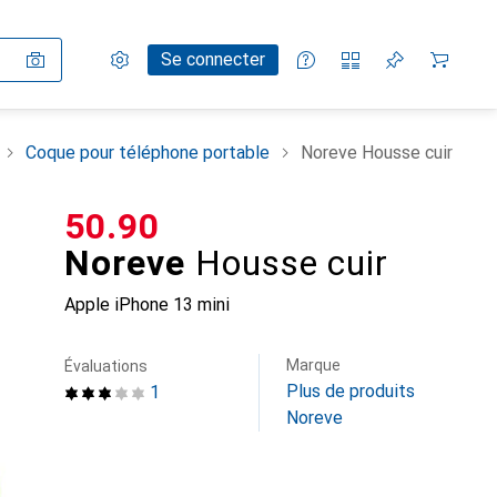
Paramètres
Compte client
Listes de comparaison
Listes d'envies
Panier
Se connecter
Coque pour téléphone portable
Noreve Housse cuir
CHF
50.90
Noreve
Housse cuir
Apple iPhone 13 mini
Marque
Évaluations
Plus de produits
1
Noreve