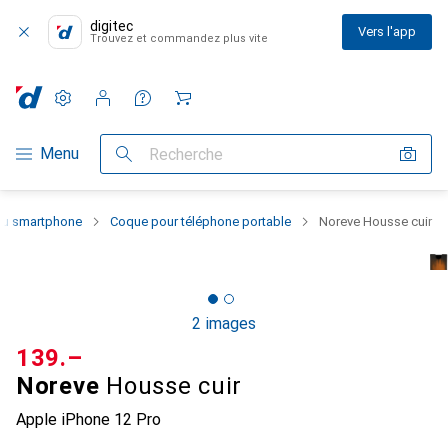
digitec
Vers l'app
Trouvez et commandez plus vite
Paramètres
Compte client
Listes de comparaison
Listes d'envies
Panier
Navigation par catégorie
Menu
Recherche
 du smartphone
Coque pour téléphone portable
Noreve Housse cuir
2 images
CHF
139.–
Noreve
Housse cuir
Apple iPhone 12 Pro