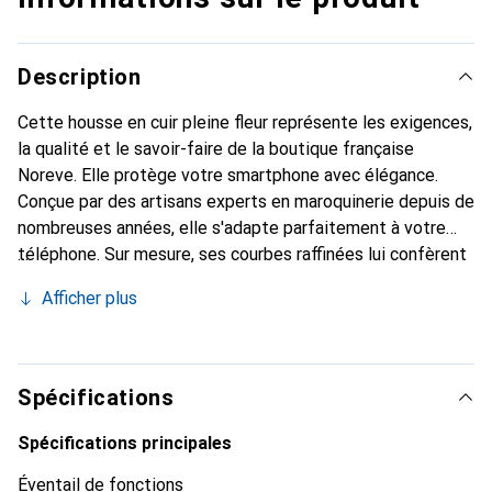
Description
Cette housse en cuir pleine fleur représente les exigences,
la qualité et le savoir-faire de la boutique française
Noreve. Elle protège votre smartphone avec élégance.
Conçue par des artisans experts en maroquinerie depuis de
nombreuses années, elle s'adapte parfaitement à votre
téléphone. Sur mesure, ses courbes raffinées lui confèrent
une véritable seconde peau. Elle devient l'accessoire chic
Afficher plus
et indispensable de votre smartphone. Reconnaître
internationalement pour ses produits de haute qualité, la
marque Noreve est un choix sûr pour une clientèle
exigeante.
Spécifications
Spécifications principales
Éventail de fonctions