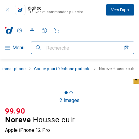
digitec
Vers l'app
Trouvez et commandez plus vite
Paramètres
Compte client
Listes de comparaison
Listes d'envies
Panier
Navigation par catégorie
Menu
Recherche
 du smartphone
Coque pour téléphone portable
Noreve Housse cuir
2 images
CHF
99.90
Noreve
Housse cuir
Apple iPhone 12 Pro