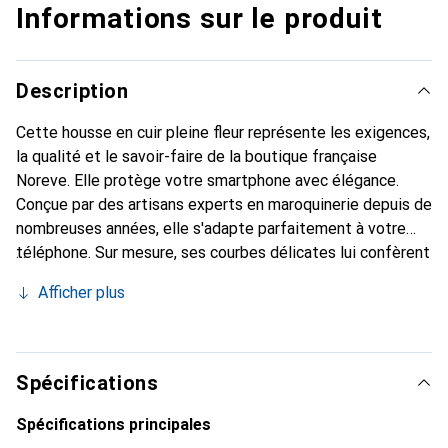
Informations sur le produit
Description
Cette housse en cuir pleine fleur représente les exigences,
la qualité et le savoir-faire de la boutique française
Noreve. Elle protège votre smartphone avec élégance.
Conçue par des artisans experts en maroquinerie depuis de
nombreuses années, elle s'adapte parfaitement à votre
téléphone. Sur mesure, ses courbes délicates lui confèrent
une véritable seconde peau. Elle devient l'accessoire chic
Afficher plus
et indispensable pour votre smartphone. Reconnu
internationalement pour ses produits de haute qualité, la
marque Noreve est un choix sûr pour une clientèle
exigeante.
Spécifications
Spécifications principales