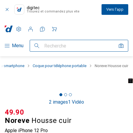
digitec
Vers l'app
Trouvez et commandez plus vite
Paramètres
Compte client
Listes de comparaison
Listes d'envies
Panier
Navigation par catégorie
Menu
Recherche
 du smartphone
Coque pour téléphone portable
Noreve Housse cuir
2 images
1 Vidéo
CHF
49.90
Noreve
Housse cuir
Apple iPhone 12 Pro