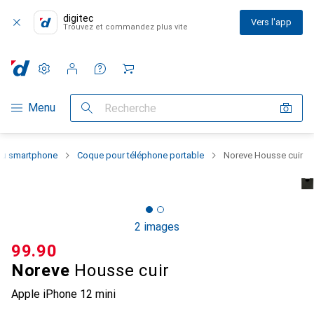
digitec
Vers l'app
Trouvez et commandez plus vite
Paramètres
Compte client
Listes de comparaison
Listes d'envies
Panier
Navigation par catégorie
Menu
Recherche
 du smartphone
Coque pour téléphone portable
Noreve Housse cuir
2 images
CHF
99.90
Noreve
Housse cuir
Apple iPhone 12 mini