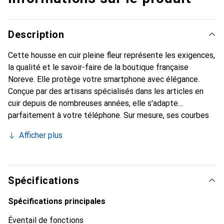
Description
Cette housse en cuir pleine fleur représente les exigences,
la qualité et le savoir-faire de la boutique française
Noreve. Elle protège votre smartphone avec élégance.
Conçue par des artisans spécialisés dans les articles en
cuir depuis de nombreuses années, elle s'adapte
parfaitement à votre téléphone. Sur mesure, ses courbes
délicates lui confèrent une véritable seconde peau. Elle
Afficher plus
devient l'accessoire chic et indispensable de votre
smartphone. La marque Noreve est reconnue
internationalement pour ses produits de haute qualité et
constitue un choix sûr pour une clientèle exigeante.
Spécifications
Spécifications principales
Éventail de fonctions