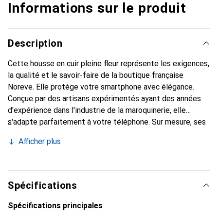
Informations sur le produit
Description
Cette housse en cuir pleine fleur représente les exigences,
la qualité et le savoir-faire de la boutique française
Noreve. Elle protège votre smartphone avec élégance.
Conçue par des artisans expérimentés ayant des années
d'expérience dans l'industrie de la maroquinerie, elle
s'adapte parfaitement à votre téléphone. Sur mesure, ses
courbes raffinées lui donnent une véritable seconde peau.
Afficher plus
Elle devient l'accessoire chic et indispensable pour votre
smartphone. La marque Noreve est reconnue
internationalement pour ses produits de haute qualité et
constitue un choix fiable pour une clientèle exigeante.
Spécifications
Spécifications principales