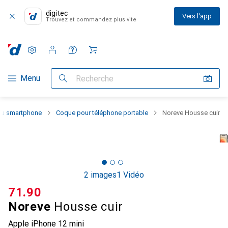
digitec
Vers l'app
Trouvez et commandez plus vite
Paramètres
Compte client
Listes de comparaison
Listes d'envies
Panier
Navigation par catégorie
Menu
Recherche
 du smartphone
Coque pour téléphone portable
Noreve Housse cuir
2 images
1 Vidéo
CHF
71.90
Noreve
Housse cuir
Apple iPhone 12 mini