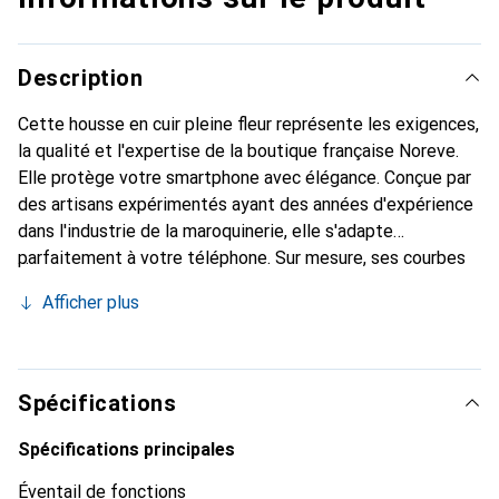
Description
Cette housse en cuir pleine fleur représente les exigences,
la qualité et l'expertise de la boutique française Noreve.
Elle protège votre smartphone avec élégance. Conçue par
des artisans expérimentés ayant des années d'expérience
dans l'industrie de la maroquinerie, elle s'adapte
parfaitement à votre téléphone. Sur mesure, ses courbes
délicates lui confèrent une véritable seconde peau. Elle
Afficher plus
devient un accessoire chic et indispensable pour votre
smartphone. Reconnaître internationalement pour ses
produits de haute qualité, la marque Noreve est un choix
fiable pour une clientèle exigeante.
Spécifications
Spécifications principales
Éventail de fonctions