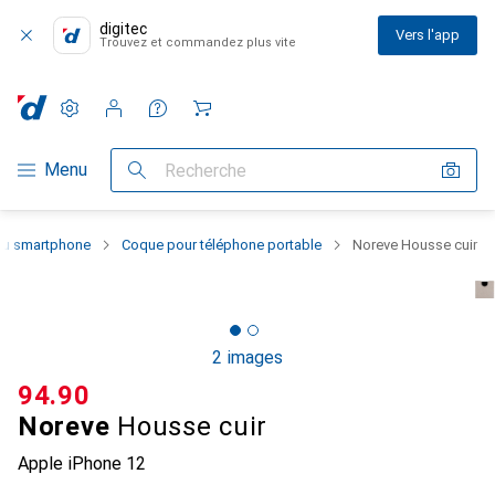
digitec
Vers l'app
Trouvez et commandez plus vite
Paramètres
Compte client
Listes de comparaison
Listes d'envies
Panier
Navigation par catégorie
Menu
Recherche
 du smartphone
Coque pour téléphone portable
Noreve Housse cuir
2 images
CHF
94.90
Noreve
Housse cuir
Apple iPhone 12