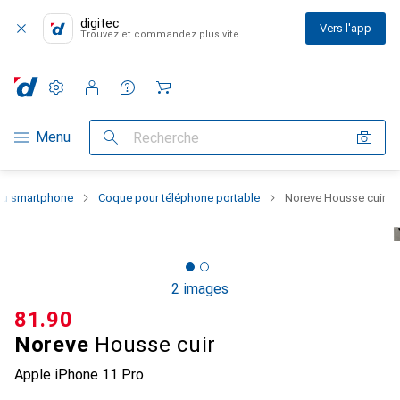
digitec
Vers l'app
Trouvez et commandez plus vite
Paramètres
Compte client
Listes de comparaison
Listes d'envies
Panier
Navigation par catégorie
Menu
Recherche
 du smartphone
Coque pour téléphone portable
Noreve Housse cuir
2 images
CHF
81.90
Noreve
Housse cuir
Apple iPhone 11 Pro