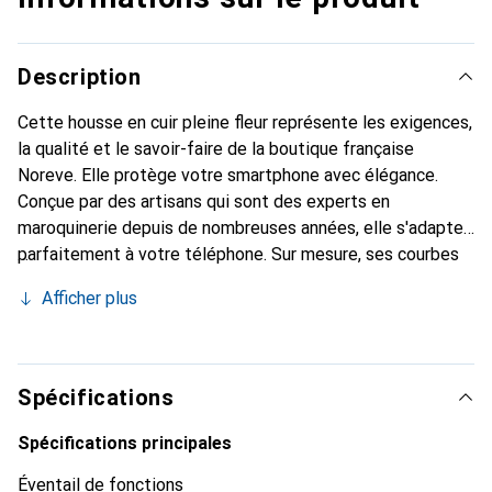
Description
Cette housse en cuir pleine fleur représente les exigences,
la qualité et le savoir-faire de la boutique française
Noreve. Elle protège votre smartphone avec élégance.
Conçue par des artisans qui sont des experts en
maroquinerie depuis de nombreuses années, elle s'adapte
parfaitement à votre téléphone. Sur mesure, ses courbes
délicates lui donnent une véritable seconde peau. Elle
Afficher plus
devient l'accessoire chic et indispensable pour votre
smartphone. Reconnaître internationalement pour ses
produits de haute qualité, la marque Noreve est un choix
sûr pour une clientèle exigeante.
Spécifications
Spécifications principales
Éventail de fonctions