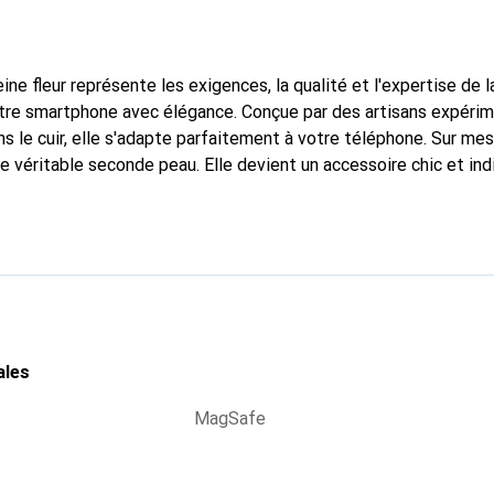
ine fleur représente les exigences, la qualité et l'expertise de 
otre smartphone avec élégance. Conçue par des artisans expéri
s le cuir, elle s'adapte parfaitement à votre téléphone. Sur me
ne véritable seconde peau. Elle devient un accessoire chic et in
naître internationalement pour ses produits de haute qualité,
 clientèle exigeante.
ales
MagSafe