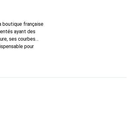
la boutique française
mentés ayant des
sure, ses courbes
dispensable pour
 la marque Noreve est