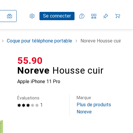
Paramètres
Compte client
Listes de comparaison
Listes d'envies
Panier
Se connecter
Coque pour téléphone portable
Noreve Housse cuir
CHF
55.90
Noreve
Housse cuir
Apple iPhone 11 Pro
Marque
Évaluations
Plus de produits
1
Noreve