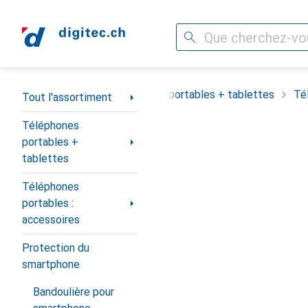
Recherche
Navigation par catégorie
Tout l'assortiment
Téléphones portables + tablettes
Té
Tout l'assortiment
Téléphones
portables +
tablettes
Téléphones
portables :
accessoires
Protection du
smartphone
Bandoulière pour