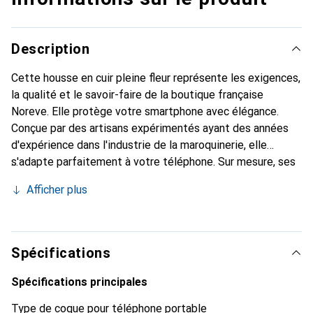
Description
Cette housse en cuir pleine fleur représente les exigences,
la qualité et le savoir-faire de la boutique française
Noreve. Elle protège votre smartphone avec élégance.
Conçue par des artisans expérimentés ayant des années
d'expérience dans l'industrie de la maroquinerie, elle
s'adapte parfaitement à votre téléphone. Sur mesure, ses
courbes raffinées offrent une véritable seconde peau. Elle
Afficher plus
devient l'accessoire chic et indispensable pour votre
smartphone. La marque Noreve est reconnue
internationalement pour ses produits de haute qualité et
constitue un choix fiable pour une clientèle exigeante.
Spécifications
Spécifications principales
Type de coque pour téléphone portable