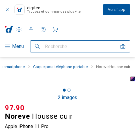
digitec
Vers l'app
Trouvez et commandez plus vite
Paramètres
Compte client
Listes de comparaison
Listes d'envies
Panier
Navigation par catégorie
Menu
Recherche
 du smartphone
Coque pour téléphone portable
Noreve Housse cuir
2 images
CHF
97.90
Noreve
Housse cuir
Apple iPhone 11 Pro