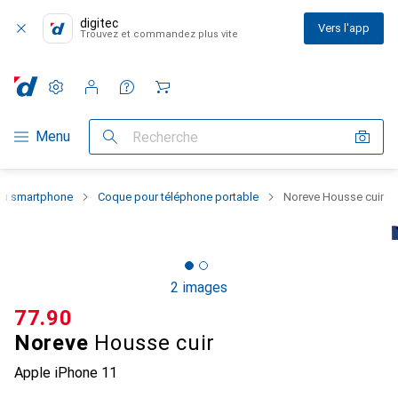
digitec
Vers l'app
Trouvez et commandez plus vite
Paramètres
Compte client
Listes de comparaison
Listes d'envies
Panier
Navigation par catégorie
Menu
Recherche
 du smartphone
Coque pour téléphone portable
Noreve Housse cuir
2 images
CHF
77.90
Noreve
Housse cuir
Apple iPhone 11