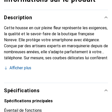
Description
Cette housse en cuir pleine fleur représente les exigences,
la qualité et le savoir-faire de la boutique française
Noreve. Elle protège votre smartphone avec élégance.
Conçue par des artisans experts en maroquinerie depuis de
nombreuses années, elle s'adapte parfaitement à votre
téléphone. Sur mesure, ses courbes délicates lui confèrent
une véritable seconde peau. Elle devient l'accessoire chic
Afficher plus
et indispensable de votre smartphone. Reconnaître
internationalement pour ses produits de haute qualité, la
marque Noreve est un choix sûr pour une clientèle
exigeante.
Spécifications
Spécifications principales
Éventail de fonctions