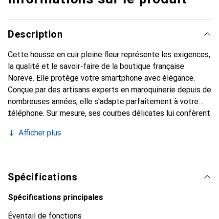
Description
Cette housse en cuir pleine fleur représente les exigences,
la qualité et le savoir-faire de la boutique française
Noreve. Elle protège votre smartphone avec élégance.
Conçue par des artisans experts en maroquinerie depuis de
nombreuses années, elle s'adapte parfaitement à votre
téléphone. Sur mesure, ses courbes délicates lui confèrent
une véritable seconde peau. Elle devient un accessoire
Afficher plus
chic et indispensable pour votre smartphone. Reconnaître
internationalement pour ses produits de haute qualité, la
marque Noreve est un choix sûr pour une clientèle
exigeante.
Spécifications
Spécifications principales
Éventail de fonctions