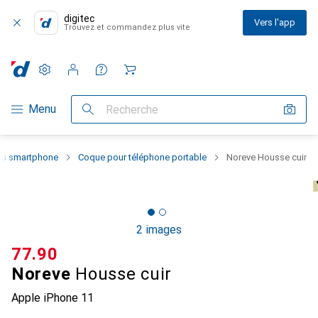
digitec
Vers l'app
Trouvez et commandez plus vite
Paramètres
Compte client
Listes de comparaison
Listes d'envies
Panier
Navigation par catégorie
Menu
Recherche
 du smartphone
Coque pour téléphone portable
Noreve Housse cuir
2 images
CHF
77.90
Noreve
Housse cuir
Apple iPhone 11