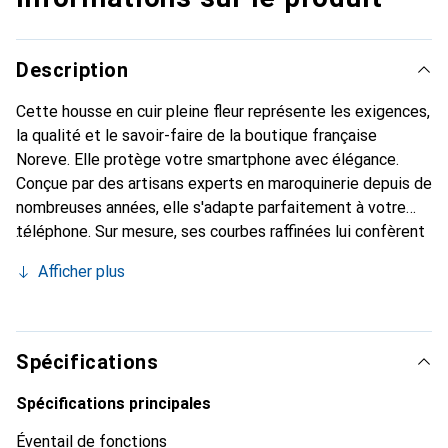
Description
Cette housse en cuir pleine fleur représente les exigences,
la qualité et le savoir-faire de la boutique française
Noreve. Elle protège votre smartphone avec élégance.
Conçue par des artisans experts en maroquinerie depuis de
nombreuses années, elle s'adapte parfaitement à votre
téléphone. Sur mesure, ses courbes raffinées lui confèrent
une véritable seconde peau. Elle devient l'accessoire chic
Afficher plus
et indispensable pour votre smartphone. Reconnaissance
internationale pour ses produits de haute qualité, la
marque Noreve est un choix sûr pour une clientèle
exigeante.
Spécifications
Spécifications principales
Éventail de fonctions