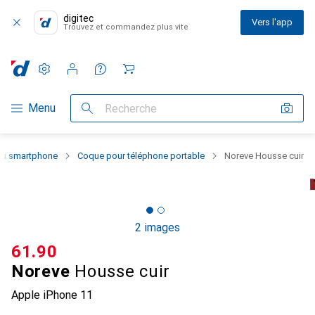
digitec
Vers l'app
Trouvez et commandez plus vite
Paramètres
Compte client
Listes de comparaison
Listes d'envies
Panier
Navigation par catégorie
Menu
Recherche
 du smartphone
Coque pour téléphone portable
Noreve Housse cuir
2 images
CHF
61.90
Noreve
Housse cuir
Apple iPhone 11