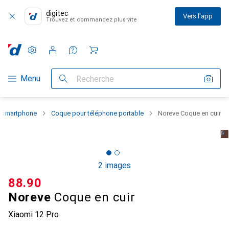
digitec
Vers l'app
Trouvez et commandez plus vite
Paramètres
Compte client
Listes de comparaison
Listes d'envies
Panier
Navigation par catégorie
Menu
Recherche
u smartphone
Coque pour téléphone portable
Noreve Coque en cuir
2 images
CHF
88.90
Noreve
Coque en cuir
Xiaomi 12 Pro