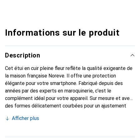
Informations sur le produit
Description
Cet étui en cuir pleine fleur reflète la qualité exigeante de
la maison française Noreve. Il offre une protection
élégante pour votre smartphone. Fabriqué depuis des
années par des experts en maroquinerie, c'est le
complément idéal pour votre appareil. Sur mesure et avec
des formes délicatement courbées pour un ajustement
parfait. Un accessoire élégant et le vêtement idéal pour
Afficher plus
votre smartphone. La marque Noreve est reconnue
internationalement pour ses produits de haute qualité et
constitue toujours un bon choix pour le client exigeant.