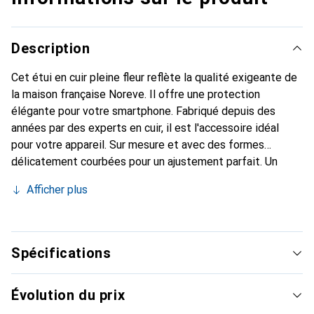
Description
Cet étui en cuir pleine fleur reflète la qualité exigeante de
la maison française Noreve. Il offre une protection
élégante pour votre smartphone. Fabriqué depuis des
années par des experts en cuir, il est l'accessoire idéal
pour votre appareil. Sur mesure et avec des formes
délicatement courbées pour un ajustement parfait. Un
accessoire élégant et le vêtement idéal pour votre
Afficher plus
smartphone. La marque Noreve est reconnue
internationalement pour ses produits de haute qualité et
constitue toujours un excellent choix pour le client
exigeant.
Spécifications
Évolution du prix