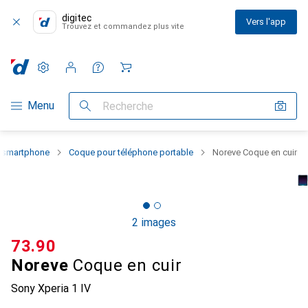
digitec
Vers l'app
Trouvez et commandez plus vite
Paramètres
Compte client
Listes de comparaison
Listes d'envies
Panier
Navigation par catégorie
Menu
Recherche
u smartphone
Coque pour téléphone portable
Noreve Coque en cuir
2 images
CHF
73.90
Noreve
Coque en cuir
Sony Xperia 1 IV