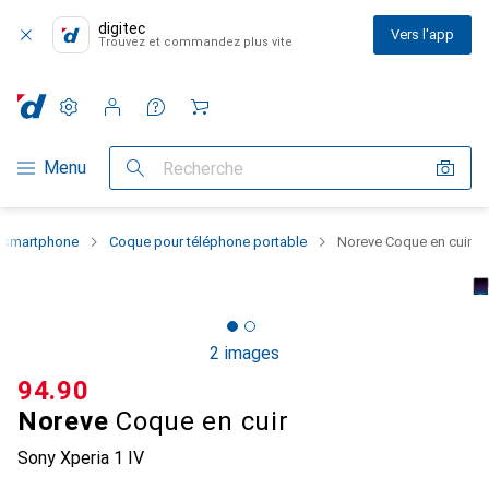
digitec
Vers l'app
Trouvez et commandez plus vite
Paramètres
Compte client
Listes de comparaison
Listes d'envies
Panier
Navigation par catégorie
Menu
Recherche
u smartphone
Coque pour téléphone portable
Noreve Coque en cuir
2 images
CHF
94.90
Noreve
Coque en cuir
Sony Xperia 1 IV