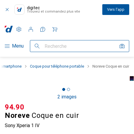
digitec
Vers l'app
Trouvez et commandez plus vite
Paramètres
Compte client
Listes de comparaison
Listes d'envies
Panier
Navigation par catégorie
Menu
Recherche
u smartphone
Coque pour téléphone portable
Noreve Coque en cuir
2 images
CHF
94.90
Noreve
Coque en cuir
Sony Xperia 1 IV