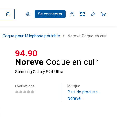
Paramètres
Compte client
Listes de comparaison
Listes d'envies
Panier
Se connecter
Coque pour téléphone portable
Noreve Coque en cuir
CHF
94.90
Noreve
Coque en cuir
Samsung Galaxy S24 Ultra
Marque
Évaluations
Plus de produits
Noreve