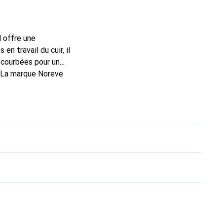
l offre une
n travail du cuir, il
 courbées pour un
. La marque Noreve
n excellent choix