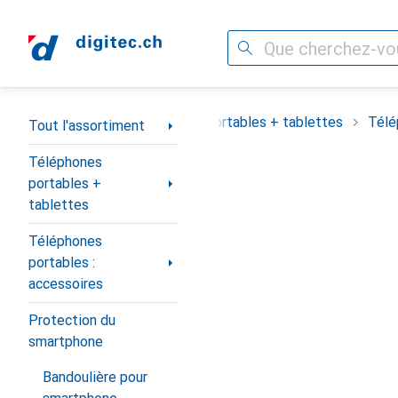
Recherche
Navigation par catégorie
out l'assortiment
Téléphones portables + tablettes
Télé
Tout l'assortiment
Téléphones
portables +
tablettes
Téléphones
portables :
accessoires
Protection du
smartphone
Bandoulière pour