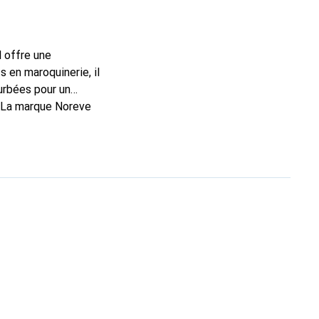
l offre une
 en maroquinerie, il
urbées pour un
. La marque Noreve
rs un bon choix pour