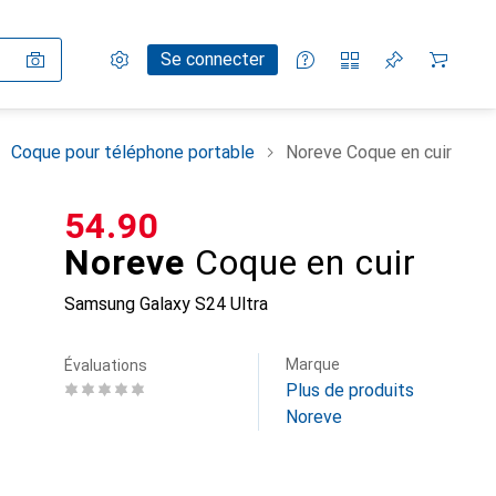
Paramètres
Compte client
Listes de comparaison
Listes d'envies
Panier
Se connecter
Coque pour téléphone portable
Noreve Coque en cuir
CHF
54.90
Noreve
Coque en cuir
Samsung Galaxy S24 Ultra
Marque
Évaluations
Plus de produits
Noreve