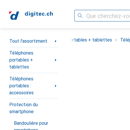
Recherche
Navigation par catégorie
out l'assortiment
Téléphones portables + tablettes
Télé
Tout l'assortiment
Téléphones
portables +
tablettes
Téléphones
portables :
accessoires
Protection du
smartphone
Bandoulière pour