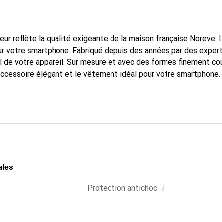
fleur reflète la qualité exigeante de la maison française Noreve. I
r votre smartphone. Fabriqué depuis des années par des experts
 de votre appareil. Sur mesure et avec des formes finement co
accessoire élégant et le vêtement idéal pour votre smartphone
nalement pour ses produits de haute qualité et constitue toujou
ales
i
Protection antichoc