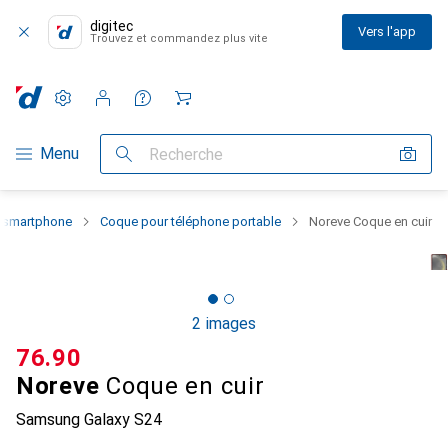
digitec
Vers l'app
Trouvez et commandez plus vite
Paramètres
Compte client
Listes de comparaison
Listes d'envies
Panier
Navigation par catégorie
Menu
Recherche
u smartphone
Coque pour téléphone portable
Noreve Coque en cuir
2 images
CHF
76.90
Noreve
Coque en cuir
Samsung Galaxy S24