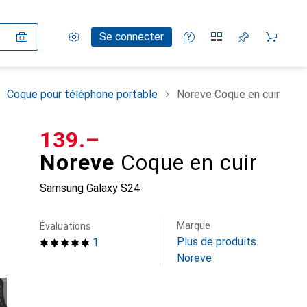
Paramètres
Compte client
Listes de comparaison
Listes d'envies
Panier
Se connecter
Coque pour téléphone portable
Noreve Coque en cuir
CHF
139.–
Noreve
Coque en cuir
Samsung Galaxy S24
Marque
Évaluations
Plus de produits
1
Noreve