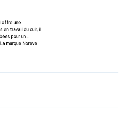
l offre une
n travail du cuir, il
rbées pour un
. La marque Noreve
rs un excellent choix