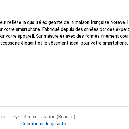
fleur reflète la qualité exigeante de la maison française Noreve. I
r votre smartphone. Fabriqué depuis des années par des experts e
pour votre appareil. Sur mesure et avec des formes finement cou
accessoire élégant et le vêtement idéal pour votre smartphone
nalement pour ses produits de haute qualité et constitue toujou
urs
24 mois Garantie (Bring-in)
Conditions de garantie