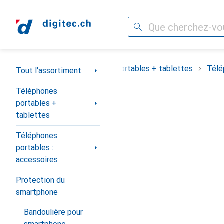
Recherche
Navigation par catégorie
out l'assortiment
Téléphones portables + tablettes
Télé
Tout l'assortiment
Téléphones
portables +
tablettes
Téléphones
portables :
accessoires
Protection du
smartphone
Bandoulière pour