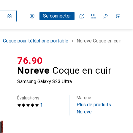
Paramètres
Compte client
Listes de comparaison
Listes d'envies
Panier
Se connecter
Coque pour téléphone portable
Noreve Coque en cuir
CHF
76.90
Noreve
Coque en cuir
Samsung Galaxy S23 Ultra
Marque
Évaluations
Plus de produits
1
Noreve