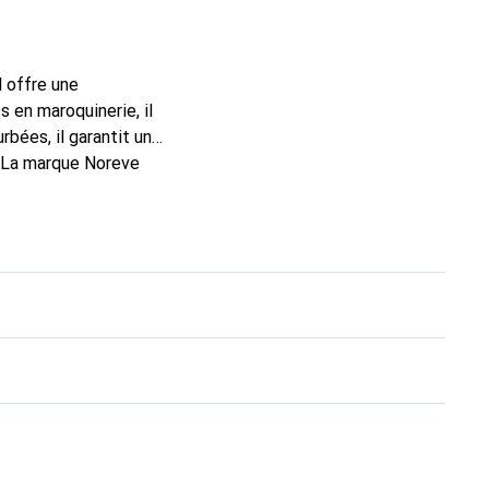
l offre une
 en maroquinerie, il
bées, il garantit un
. La marque Noreve
rs un bon choix pour