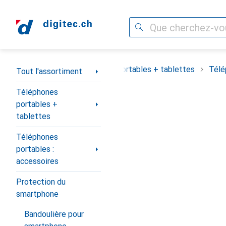
Recherche
Navigation par catégorie
out l'assortiment
Téléphones portables + tablettes
Télé
Tout l'assortiment
Téléphones
portables +
tablettes
Téléphones
portables :
accessoires
Protection du
smartphone
Bandoulière pour