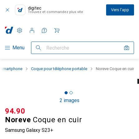
digitec
Vers l'app
Trouvez et commandez plus vite
Paramètres
Compte client
Listes de comparaison
Listes d'envies
Panier
Navigation par catégorie
Menu
Recherche
u smartphone
Coque pour téléphone portable
Noreve Coque en cuir
2 images
CHF
94.90
Noreve
Coque en cuir
Samsung Galaxy S23+