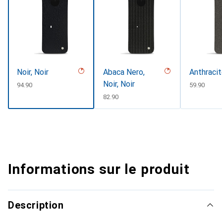
Noir, Noir
Abaca Nero,
Anthraci
Noir, Noir
CHF
94.90
CHF
59.90
CHF
82.90
Informations sur le produit
Description