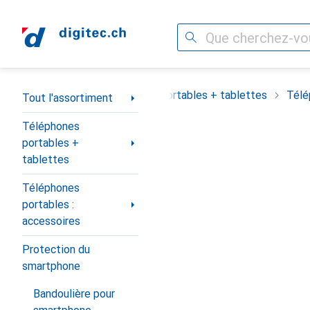
Recherche
Navigation par catégorie
out l'assortiment
Téléphones portables + tablettes
Télé
Tout l'assortiment
Téléphones
portables +
tablettes
Téléphones
portables :
accessoires
Protection du
smartphone
Bandoulière pour