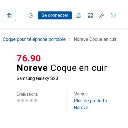
Paramètres
Compte client
Listes de comparaison
Listes d'envies
Panier
Se connecter
Coque pour téléphone portable
Noreve Coque en cuir
CHF
76.90
Noreve
Coque en cuir
Samsung Galaxy S23
Marque
Évaluations
Plus de produits
Noreve