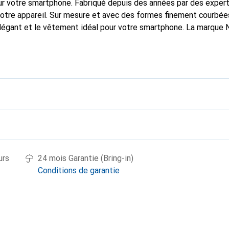
r votre smartphone. Fabriqué depuis des années par des experts 
 votre appareil. Sur mesure et avec des formes finement courbé
élégant et le vêtement idéal pour votre smartphone. La marque
ses produits de haute qualité et constitue toujours un excellent
urs
24 mois Garantie (Bring-in)
Conditions de garantie