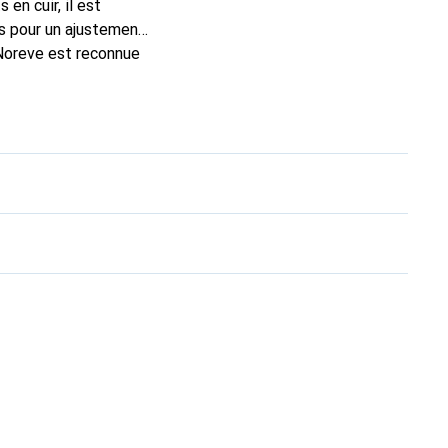
en cuir, il est
es pour un ajustement
 Noreve est reconnue
 choix pour le client