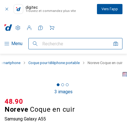
digitec
Vers l'app
Trouvez et commandez plus vite
Paramètres
Compte client
Listes de comparaison
Listes d'envies
Panier
Navigation par catégorie
Menu
Recherche
u smartphone
Coque pour téléphone portable
Noreve Coque en cuir
3 images
CHF
48.90
Noreve
Coque en cuir
Samsung Galaxy A55