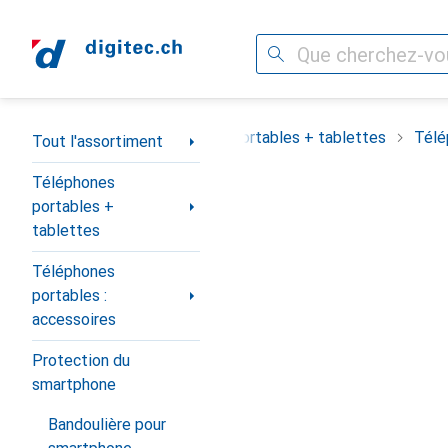
Recherche
Navigation par catégorie
out l'assortiment
Téléphones portables + tablettes
Télé
Tout l'assortiment
Téléphones
portables +
tablettes
Téléphones
portables :
accessoires
Protection du
smartphone
Bandoulière pour