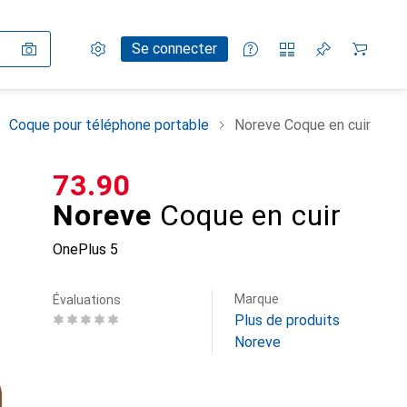
Paramètres
Compte client
Listes de comparaison
Listes d'envies
Panier
Se connecter
Coque pour téléphone portable
Noreve Coque en cuir
CHF
73.90
Noreve
Coque en cuir
OnePlus 5
Marque
Évaluations
Plus de produits
Noreve