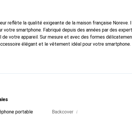
fleur reflète la qualité exigeante de la maison française Noreve. I
r votre smartphone. Fabriqué depuis des années par des experts
l de votre appareil. Sur mesure et avec des formes délicatemen
accessoire élégant et le vêtement idéal pour votre smartphone
nalement pour ses produits de haute qualité et constitue toujou
ales
i
éphone portable
Backcover