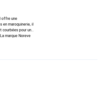
l offre une
 en maroquinerie, il
t courbées pour un
. La marque Noreve
rs un bon choix pour