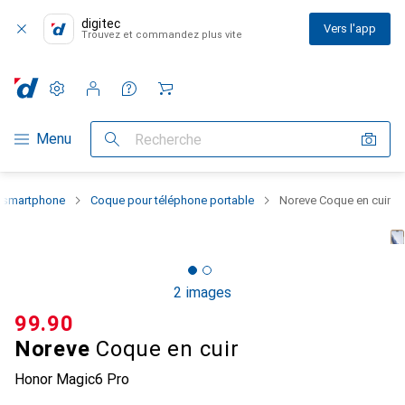
digitec
Vers l'app
Trouvez et commandez plus vite
Paramètres
Compte client
Listes de comparaison
Listes d'envies
Panier
Navigation par catégorie
Menu
Recherche
u smartphone
Coque pour téléphone portable
Noreve Coque en cuir
2 images
CHF
99.90
Noreve
Coque en cuir
Honor Magic6 Pro