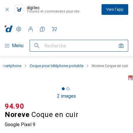
digitec
Vers l'app
Trouvez et commandez plus vite
Paramètres
Compte client
Listes de comparaison
Listes d'envies
Panier
Navigation par catégorie
Menu
Recherche
u smartphone
Coque pour téléphone portable
Noreve Coque en cuir
2 images
CHF
94.90
Noreve
Coque en cuir
Google Pixel 9