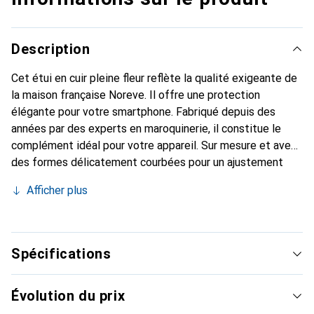
Description
Cet étui en cuir pleine fleur reflète la qualité exigeante de
la maison française Noreve. Il offre une protection
élégante pour votre smartphone. Fabriqué depuis des
années par des experts en maroquinerie, il constitue le
complément idéal pour votre appareil. Sur mesure et avec
des formes délicatement courbées pour un ajustement
parfait. Un accessoire élégant et le vêtement idéal pour
Afficher plus
votre smartphone. La marque Noreve est reconnue
internationalement pour ses produits de haute qualité et
est toujours un bon choix pour le client exigeant.
Spécifications
Évolution du prix