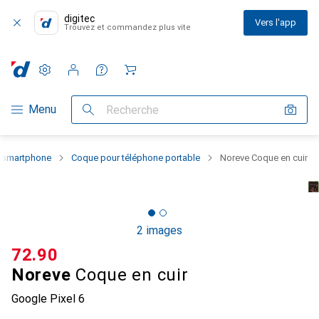
digitec
Vers l'app
Trouvez et commandez plus vite
Paramètres
Compte client
Listes de comparaison
Listes d'envies
Panier
Navigation par catégorie
Menu
Recherche
u smartphone
Coque pour téléphone portable
Noreve Coque en cuir
2 images
CHF
72.90
Noreve
Coque en cuir
Google Pixel 6