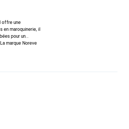
l offre une
 en maroquinerie, il
rbées pour un
. La marque Noreve
rs un bon choix pour