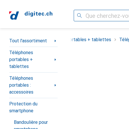
Recherche
Navigation par catégorie
out l'assortiment
Téléphones portables + tablettes
Télé
Tout l'assortiment
Téléphones
portables +
tablettes
Téléphones
portables :
accessoires
Protection du
smartphone
Bandoulière pour