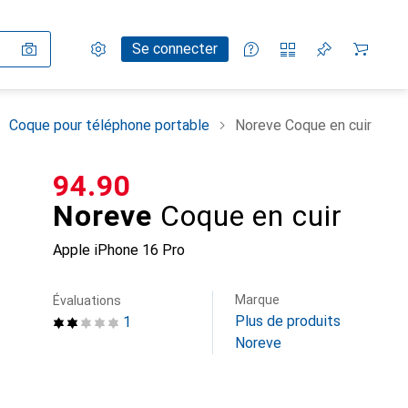
Paramètres
Compte client
Listes de comparaison
Listes d'envies
Panier
Se connecter
Coque pour téléphone portable
Noreve Coque en cuir
CHF
94.90
Noreve
Coque en cuir
Apple iPhone 16 Pro
Marque
Évaluations
Plus de produits
1
Noreve