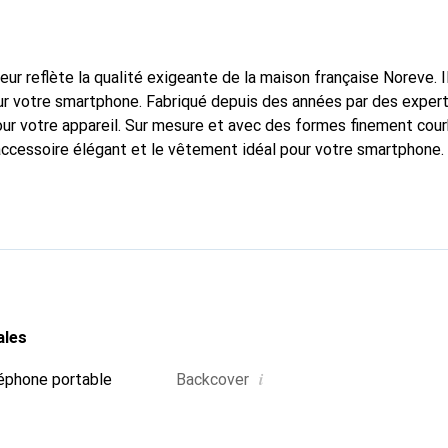
fleur reflète la qualité exigeante de la maison française Noreve. I
r votre smartphone. Fabriqué depuis des années par des experts
pour votre appareil. Sur mesure et avec des formes finement cou
accessoire élégant et le vêtement idéal pour votre smartphone
nalement pour ses produits de haute qualité et constitue toujou
ales
i
éphone portable
Backcover