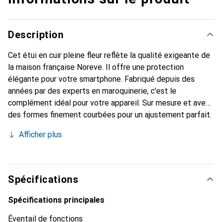
Description
Cet étui en cuir pleine fleur reflète la qualité exigeante de
la maison française Noreve. Il offre une protection
élégante pour votre smartphone. Fabriqué depuis des
années par des experts en maroquinerie, c'est le
complément idéal pour votre appareil. Sur mesure et avec
des formes finement courbées pour un ajustement parfait.
Un accessoire élégant et le vêtement idéal pour votre
Afficher plus
smartphone. La marque Noreve est reconnue
internationalement pour ses produits de haute qualité et
est toujours un bon choix pour le client exigeant.
Spécifications
Spécifications principales
Éventail de fonctions