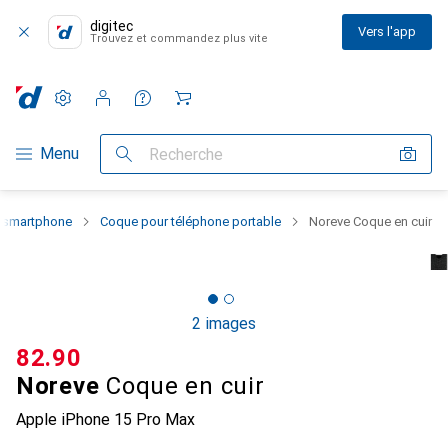
digitec
Vers l'app
Trouvez et commandez plus vite
Paramètres
Compte client
Listes de comparaison
Listes d'envies
Panier
Navigation par catégorie
Menu
Recherche
u smartphone
Coque pour téléphone portable
Noreve Coque en cuir
2 images
CHF
82.90
Noreve
Coque en cuir
Apple iPhone 15 Pro Max