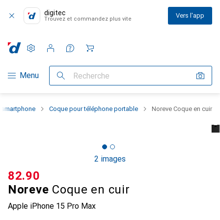
digitec
Vers l'app
Trouvez et commandez plus vite
Paramètres
Compte client
Listes de comparaison
Listes d'envies
Panier
Navigation par catégorie
Menu
Recherche
u smartphone
Coque pour téléphone portable
Noreve Coque en cuir
2 images
CHF
82.90
Noreve
Coque en cuir
Apple iPhone 15 Pro Max