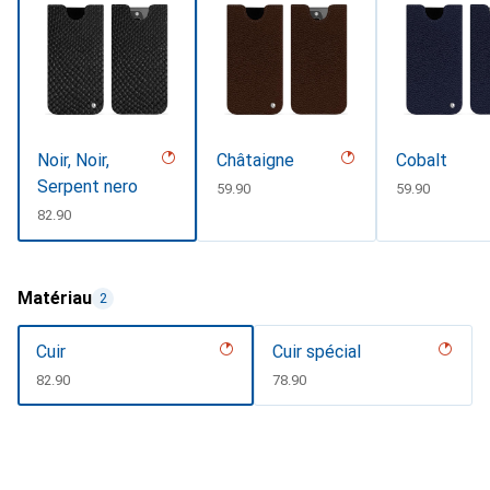
Noir, Noir,
Châtaigne
Cobalt
Serpent nero
CHF
59.90
CHF
59.90
CHF
82.90
Matériau
2
Cuir
Cuir spécial
CHF
82.90
CHF
78.90