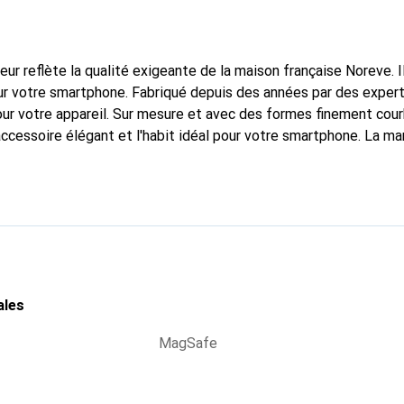
fleur reflète la qualité exigeante de la maison française Noreve. I
r votre smartphone. Fabriqué depuis des années par des experts
pour votre appareil. Sur mesure et avec des formes finement cou
accessoire élégant et l'habit idéal pour votre smartphone. La m
ment pour ses produits de haute qualité et reste toujours un bon
ales
MagSafe