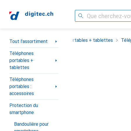
Recherche
Navigation par catégorie
out l'assortiment
Téléphones portables + tablettes
Télé
Tout l'assortiment
Téléphones
portables +
tablettes
Téléphones
portables :
accessoires
Protection du
smartphone
Bandoulière pour