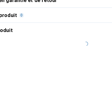
en garantie et de retour
produit
0
roduit