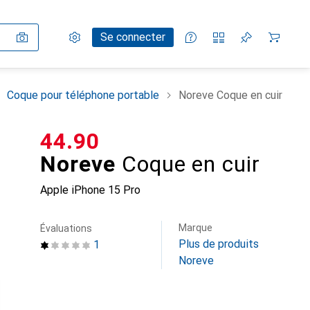
Paramètres
Compte client
Listes de comparaison
Listes d'envies
Panier
Se connecter
Coque pour téléphone portable
Noreve Coque en cuir
CHF
44.90
Noreve
Coque en cuir
Apple iPhone 15 Pro
Marque
Évaluations
Plus de produits
1
Noreve