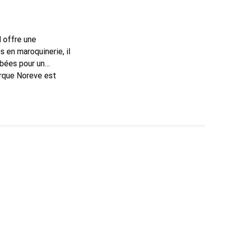
l offre une
 en maroquinerie, il
rbées pour un
arque Noreve est
 choix pour le client