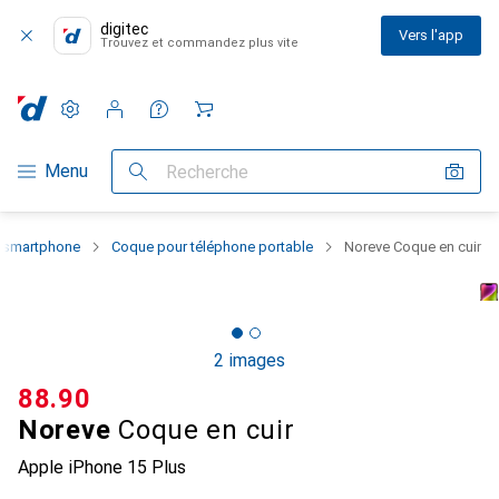
digitec
Vers l'app
Trouvez et commandez plus vite
Paramètres
Compte client
Listes de comparaison
Listes d'envies
Panier
Navigation par catégorie
Menu
Recherche
u smartphone
Coque pour téléphone portable
Noreve Coque en cuir
2 images
CHF
88.90
Noreve
Coque en cuir
Apple iPhone 15 Plus