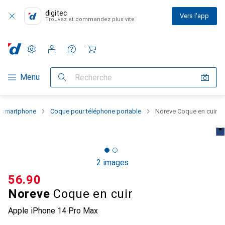
digitec
Vers l'app
Trouvez et commandez plus vite
Paramètres
Compte client
Listes de comparaison
Listes d'envies
Panier
Navigation par catégorie
Menu
Recherche
u smartphone
Coque pour téléphone portable
Noreve Coque en cuir
2 images
CHF
56.90
Noreve
Coque en cuir
Apple iPhone 14 Pro Max