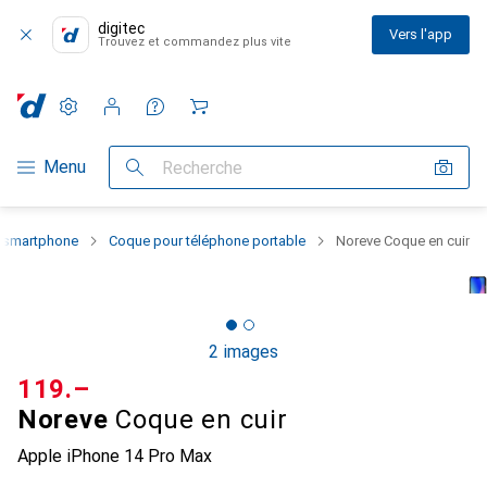
digitec
Vers l'app
Trouvez et commandez plus vite
Paramètres
Compte client
Listes de comparaison
Listes d'envies
Panier
Navigation par catégorie
Menu
Recherche
u smartphone
Coque pour téléphone portable
Noreve Coque en cuir
2 images
CHF
119.–
Noreve
Coque en cuir
Apple iPhone 14 Pro Max