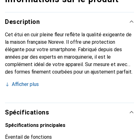
Description
Cet étui en cuir pleine fleur reflète la qualité exigeante de
la maison française Noreve. Il offre une protection
élégante pour votre smartphone. Fabriqué depuis des
années par des experts en maroquinerie, il est le
complément idéal de votre appareil. Sur mesure et avec
des formes finement courbées pour un ajustement parfait.
Un accessoire élégant et l'habit idéal pour votre
Afficher plus
smartphone. La marque Noreve est reconnue
internationalement pour ses produits de haute qualité et
constitue toujours un excellent choix pour le client
exigeant.
Spécifications
Spécifications principales
Éventail de fonctions