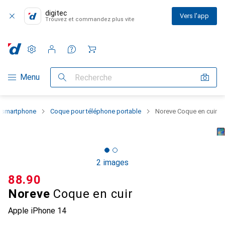
digitec
Vers l'app
Trouvez et commandez plus vite
Paramètres
Compte client
Listes de comparaison
Listes d'envies
Panier
Navigation par catégorie
Menu
Recherche
u smartphone
Coque pour téléphone portable
Noreve Coque en cuir
2 images
CHF
88.90
Noreve
Coque en cuir
Apple iPhone 14