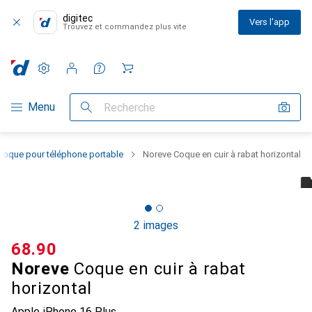
digitec
Vers l'app
Trouvez et commandez plus vite
Paramètres
Compte client
Listes de comparaison
Listes d'envies
Panier
Navigation par catégorie
Menu
Recherche
Coque pour téléphone portable
Noreve Coque en cuir à rabat horizontal
2 images
CHF
68.90
Noreve
Coque en cuir à rabat
horizontal
Apple iPhone 16 Plus