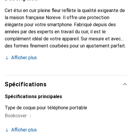
Cet étui en cuir pleine fleur reflète la qualité exigeante de
la maison française Noreve. Il offre une protection
élégante pour votre smartphone. Fabriqué depuis des
années par des experts en travail du cuir, il est le
complément idéal de votre appareil. Sur mesure et avec
des formes finement courbées pour un ajustement parfait.
Un accessoire élégant et l'habit idéal pour votre
Afficher plus
smartphone. La marque Noreve est reconnue
internationalement pour ses produits de haute qualité et
constitue toujours un excellent choix pour le client
exigeant.
Spécifications
Spécifications principales
Type de coque pour téléphone portable
i
Bookcover
Afficher plus