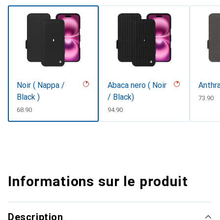
Noir ( Nappa /
Abaca nero ( Noir
Anthr
Black )
/ Black)
CHF
73.90
CHF
68.90
CHF
94.90
Informations sur le produit
Description